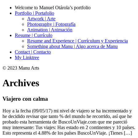
Welcome to Manuel Otárola’s portfolio
Portfolio | Portafolio
Artwork | Arte
Photography | Fotografía
Animation | Animación
Resume | Currículo
Resume and Experience | Currículum y Experiencia
Something about Manu | Algo acerca de Manu
Contact | Contacto
My Linktree
© 2023 Manu Arts
Archives
Viajero con calma
Hoy a la fecha (09/05/17) mi nivel de viajero se ha incrementado y
he decidido revisar que tanto % del mundo he recorrido, así que he
probado esta herramienta de BuscoUnViaje.com que me pareció
muy interesante: Tus viajes: Has estado en 2 continentes y 10 países.
Esto representa el 4.88% de los países BuscoUnViaje. ¡Tienes […]