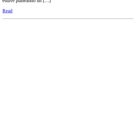
estuve planeando un […]
Read