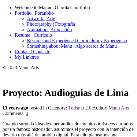
Welcome to Manuel Otárola’s portfolio
Portfolio | Portafolio
Artwork | Arte
Photography | Fotografía
Animation | Animación
Resume | Currículo
Resume and Experience | Currículum y Experiencia
Something about Manu | Algo acerca de Manu
Contact | Contacto
My Linktree
© 2023 Manu Arts
Proyecto: Audioguias de Lima
13 years ago
posted in Category:
Turismo 2.0
Author:
Manu Arts
Comments:
0
Cuando surge la idea de tener audios de circuitos turísticos narrados
por un famoso historiador, asumimos el proyecto con la intención de
llevarlo más allá del ámbito digital. Para ello planeamos una